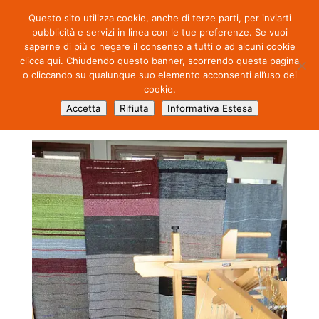
Questo sito utilizza cookie, anche di terze parti, per inviarti
pubblicità e servizi in linea con le tue preferenze. Se vuoi
saperne di più o negare il consenso a tutti o ad alcuni cookie
clicca qui. Chiudendo questo banner, scorrendo questa pagina
o cliccando su qualunque suo elemento acconsenti all’uso dei
cookie.
6811383577_b8c981bf99
Accetta
Rifiuta
Informativa Estesa