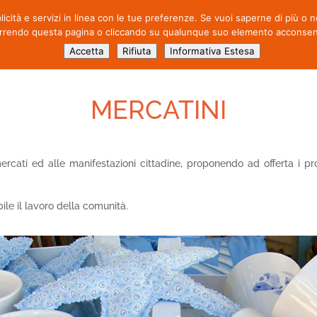
blicità e servizi in linea con le tue preferenze. Se vuoi saperne di più o
CHI SIAMO
ATTIVITÀ
PROD
rrendo questa pagina o cliccando su qualunque suo elemento acconsenti 
Accetta
Rifiuta
Informativa Estesa
MERCATINI
cati ed alle manifestazioni cittadine, proponendo ad offerta i pro
ile il lavoro della comunità.