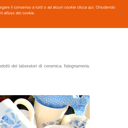
 negare il consenso a tutti o ad alcuni cookie clicca qui. Chiudendo
OTTI
NEWS
PARTNERS
CONTATTI
all’uso dei cookie.
dotti dei laboratori di ceramica, falegnameria,