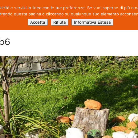
blicità e servizi in linea con le tue preferenze. Se vuoi saperne di più o
CHI SIAMO
ATTIVITÀ
PROD
rrendo questa pagina o cliccando su qualunque suo elemento acconsenti 
Accetta
Rifiuta
Informativa Estesa
3b6