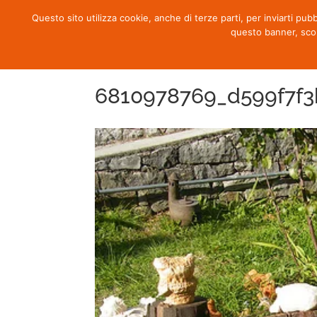
Questo sito utilizza cookie, anche di terze parti, per inviarti pub
questo banner, sco
6810978769_d599f7f