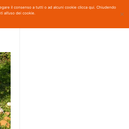
 negare il consenso a tutti o ad alcuni cookie clicca qui. Chiudendo
OTTI
NEWS
PARTNERS
CONTATTI
all’uso dei cookie.