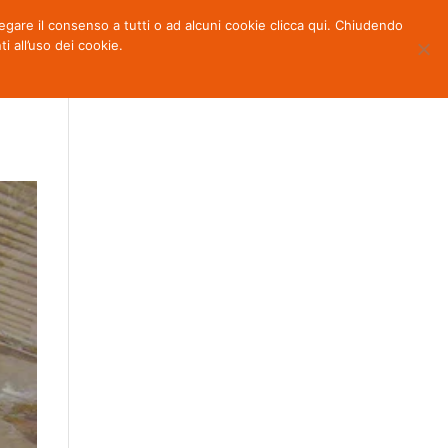
 negare il consenso a tutti o ad alcuni cookie clicca qui. Chiudendo
OTTI
NEWS
PARTNERS
CONTATTI
all’uso dei cookie.