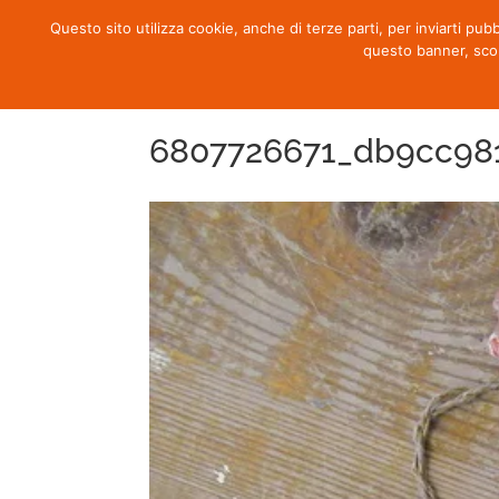
Questo sito utilizza cookie, anche di terze parti, per inviarti pub
questo banner, sco
6807726671_db9cc98