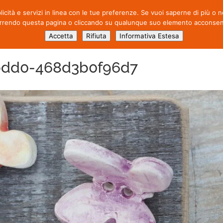
blicità e servizi in linea con le tue preferenze. Se vuoi saperne di più o
CHI SIAMO
ATTIVITÀ
PROD
rrendo questa pagina o cliccando su qualunque suo elemento acconsenti 
Accetta
Rifiuta
Informativa Estesa
bdd0-468d3b0f96d7