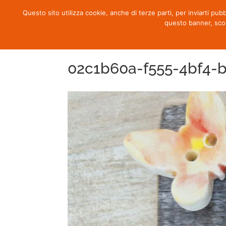
Questo sito utilizza cookie, anche di terze parti, per inviarti pub
questo banner, sco
02c1b60a-f555-4bf4-