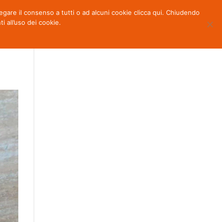
 negare il consenso a tutti o ad alcuni cookie clicca qui. Chiudendo
OTTI
NEWS
PARTNERS
CONTATTI
all’uso dei cookie.