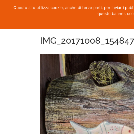
Questo sito utilizza cookie, anche di terze parti, per inviarti pub
questo banner, sco
IMG_20171008_154847