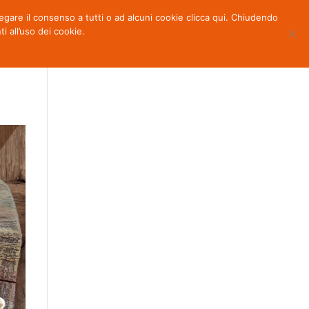
 negare il consenso a tutti o ad alcuni cookie clicca qui. Chiudendo
OTTI
NEWS
PARTNERS
CONTATTI
all’uso dei cookie.