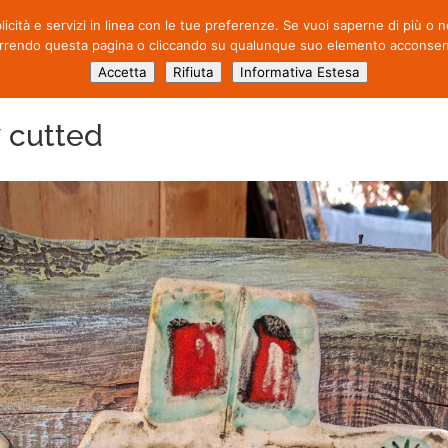
blicità e servizi in linea con le tue preferenze. Se vuoi saperne di più o
CHI SIAMO
ATTIVITÀ
PROD
rrendo questa pagina o cliccando su qualunque suo elemento acconsenti 
Accetta
Rifiuta
Informativa Estesa
 cutted