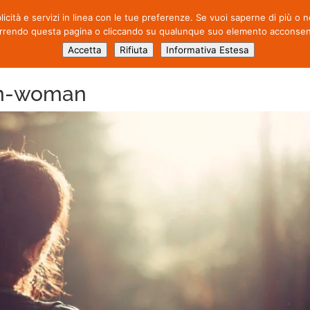
blicità e servizi in linea con le tue preferenze. Se vuoi saperne di più o
CHI SIAMO
ATTIVITÀ
PROD
rrendo questa pagina o cliccando su qualunque suo elemento acconsenti 
Accetta
Rifiuta
Informativa Estesa
on-woman