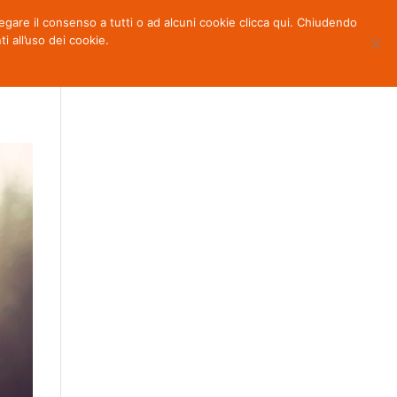
 negare il consenso a tutti o ad alcuni cookie clicca qui. Chiudendo
OTTI
NEWS
PARTNERS
CONTATTI
all’uso dei cookie.